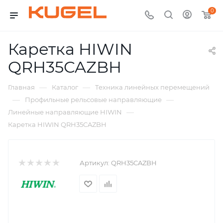
0
Каретка HIWIN
QRH35CAZBH
—
—
Главная
Каталог
Техника линейных перемещений
—
—
Профильные рельсовые направляющие
—
Линейные направляющие HIWIN
Каретка HIWIN QRH35CAZBH
Артикул:
QRH35CAZBH