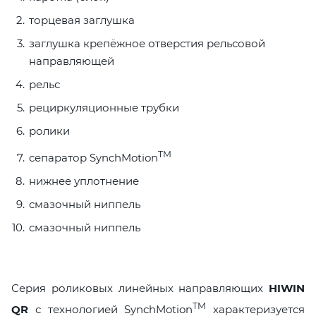
торцевая заглушка
заглушка крепёжное отверстия рельсовой
направляющей
рельс
рециркуляционные трубки
ролики
TM
сепаратор SynchMotion
нижнее уплотнение
смазочный ниппель
смазочный ниппель
Серия роликовых линейных направляющих
HIWIN
TM
QR
с технологией SynchMotion
характеризуется