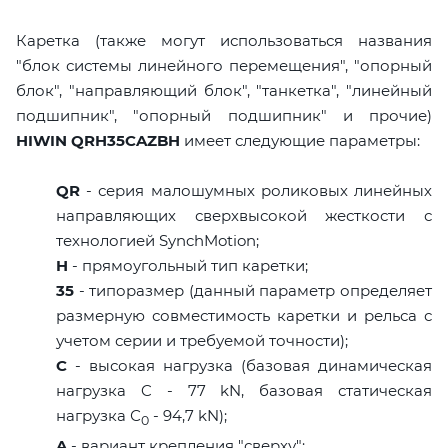
Каретка (также могут использоваться названия
"блок системы линейного перемещения", "опорный
блок", "направляющий блок", "танкетка", "линейный
подшипник", "опорный подшипник" и прочие)
HIWIN QRH35CAZBH
имеет следующие параметры:
QR
- серия малошумных роликовых линейных
направляющих сверхвысокой жесткости с
технологией SynchMotion;
H
- прямоугольный тип каретки;
35
- типоразмер (данный параметр определяет
размерную совместимость каретки и рельса с
учетом серии и требуемой точности);
C
- высокая нагрузка (базовая динамическая
нагрузка C - 77 kN, базовая статическая
нагрузка С
- 94,7 kN);
0
A
- вариант крепления "сверху";