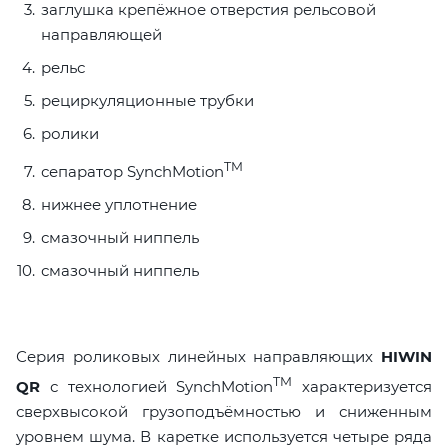
заглушка крепёжное отверстия рельсовой
направляющей
рельс
рециркуляционные трубки
ролики
TM
сепаратор SynchMotion
нижнее уплотнение
смазочный ниппель
смазочный ниппель
Серия роликовых линейных направляющих
HIWIN
TM
QR
с технологией SynchMotion
характеризуется
сверхвысокой грузоподъёмностью и сниженным
уровнем шума. В каретке используется четыре ряда