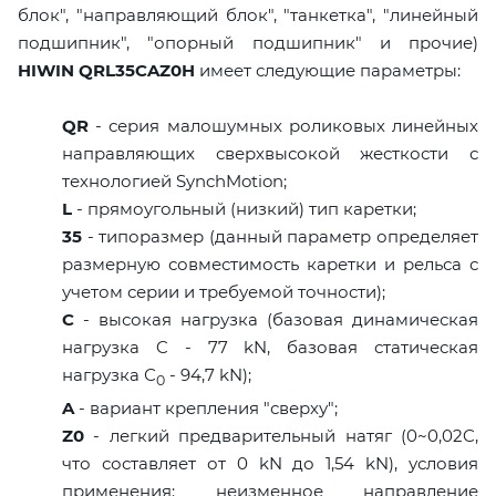
блок", "направляющий блок", "танкетка", "линейный
подшипник", "опорный подшипник" и прочие)
HIWIN QRL35CAZ0H
имеет следующие параметры:
QR
- серия малошумных роликовых линейных
направляющих сверхвысокой жесткости с
технологией SynchMotion;
L
- прямоугольный (низкий) тип каретки;
35
- типоразмер (данный параметр определяет
размерную совместимость каретки и рельса с
учетом серии и требуемой точности);
C
- высокая нагрузка (базовая динамическая
нагрузка C - 77 kN, базовая статическая
нагрузка С
- 94,7 kN);
0
A
- вариант крепления "сверху";
Z0
- легкий предварительный натяг (0~0,02C,
что составляет от 0 kN до 1,54 kN), условия
применения: неизменное направление