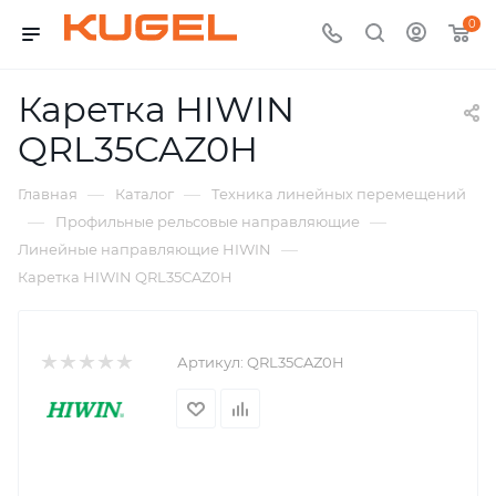
0
Каретка HIWIN
QRL35CAZ0H
—
—
Главная
Каталог
Техника линейных перемещений
—
—
Профильные рельсовые направляющие
—
Линейные направляющие HIWIN
Каретка HIWIN QRL35CAZ0H
Артикул:
QRL35CAZ0H