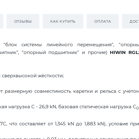
ОТЗЫВЫ
КАК КУПИТЬ
ОПЛАТА
ДОС
я "блок системы линейного перемещения", "опорны
дшипник", "опорный подшипник" и прочие)
HIWIN RG
 сверхвысокой жёсткости;
т размерную совместимость каретки и рельса с учето
я нагрузка C - 26,9 kN, базовая статическая нагрузка С
0
C, что составляет от 1,345 kN до 1,883 kN), условие пр