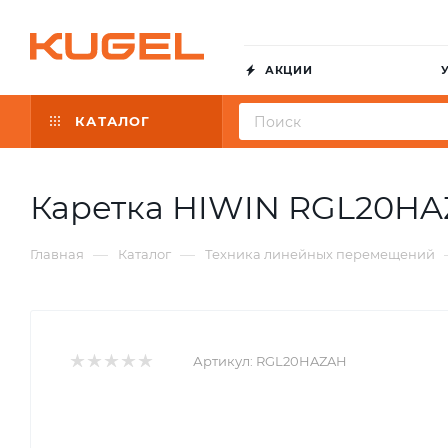
АКЦИИ
КАТАЛОГ
Каретка HIWIN RGL20H
—
—
Главная
Каталог
Техника линейных перемещений
Артикул:
RGL20HAZAH