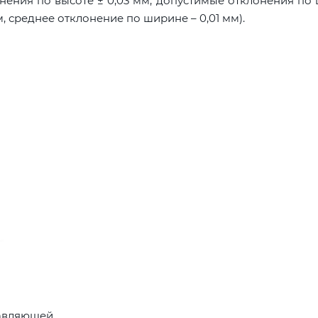
нения по высоте ± 0,03 мм, допустимые отклонения по
м, среднее отклонение по ширине – 0,01 мм).
равляющей