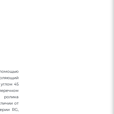
С помощью
воляющий
 углом 45
перечном
е ролика
тличии от
ерии RG,