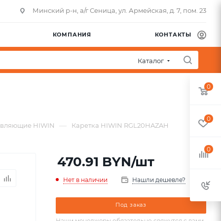
Минский р-н, а/г Сеница, ул. Армейская, д. 7, пом. 23
КОМПАНИЯ
КОНТАКТЫ
Каталог
0
0
—
авляющие HIWIN
Каретка HIWIN RGL20HAZAH
0
470.91
BYN
/шт
Нет в наличии
Нашли дешевле?
Под заказ
Наши менеджеры обязательно свяжутся с вами