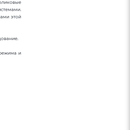
оликовые
истемами.
сами этой
ование.
 режима и