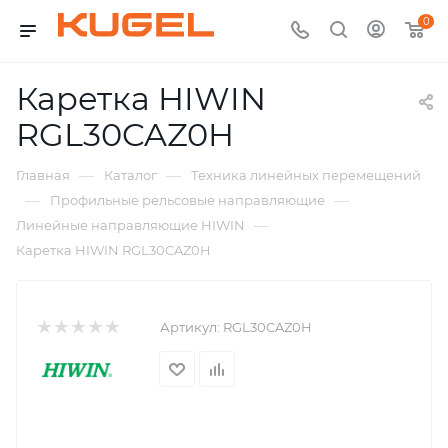
0
Каретка HIWIN
RGL30CAZ0H
—
—
Главная
Каталог
Техника линейных перемещений
—
—
Профильные рельсовые направляющие
—
Линейные направляющие HIWIN
Каретка HIWIN RGL30CAZ0H
Артикул:
RGL30CAZ0H