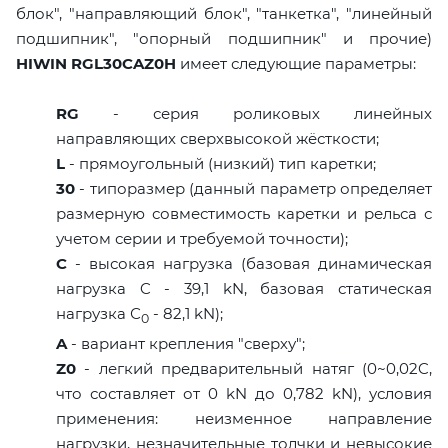
блок", "направляющий блок", "танкетка", "линейный
подшипник", "опорный подшипник" и прочие)
HIWIN RGL30CAZ0H
имеет следующие параметры:
RG
- серия роликовых линейных
направляющих сверхвысокой жёсткости;
L
- прямоугольный (низкий) тип каретки;
30
- типоразмер (данный параметр определяет
размерную совместимость каретки и рельса с
учетом серии и требуемой точности);
C
- высокая нагрузка (базовая динамическая
нагрузка C - 39,1 kN, базовая статическая
нагрузка С
- 82,1 kN);
0
A
- вариант крепления "сверху";
Z0
- легкий предварительный натяг (0~0,02C,
что составляет от 0 kN до 0,782 kN), условия
применения: неизменное направление
нагрузки, незначительные толчки и невысокие