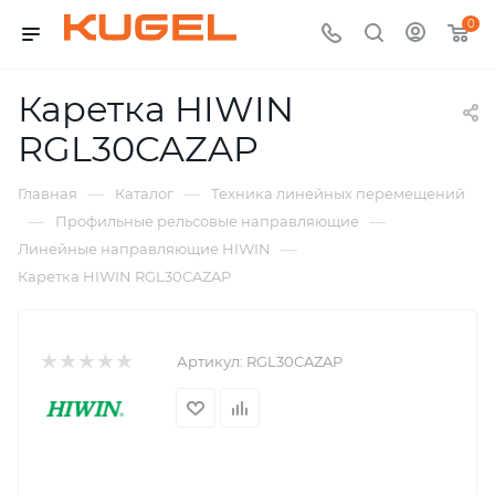
0
Каретка HIWIN
RGL30CAZAP
—
—
Главная
Каталог
Техника линейных перемещений
—
—
Профильные рельсовые направляющие
—
Линейные направляющие HIWIN
Каретка HIWIN RGL30CAZAP
Артикул:
RGL30CAZAP