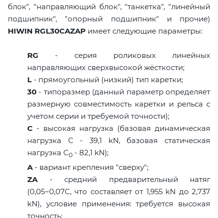
блок", "направляющий блок", "танкетка", "линейный
подшипник", "опорный подшипник" и прочие)
HIWIN RGL30CAZAP
имеет следующие параметры:
RG
- серия роликовых линейных
направляющих сверхвысокой жёсткости;
L
- прямоугольный (низкий) тип каретки;
30
- типоразмер (данный параметр определяет
размерную совместимость каретки и рельса с
учетом серии и требуемой точности);
C
- высокая нагрузка (базовая динамическая
нагрузка C - 39,1 kN, базовая статическая
нагрузка С
- 82,1 kN);
0
A
- вариант крепления "сверху";
ZA
- средний предварительный натяг
(0,05~0,07C, что составляет от 1,955 kN до 2,737
kN), условие применения: требуется высокая
точность;