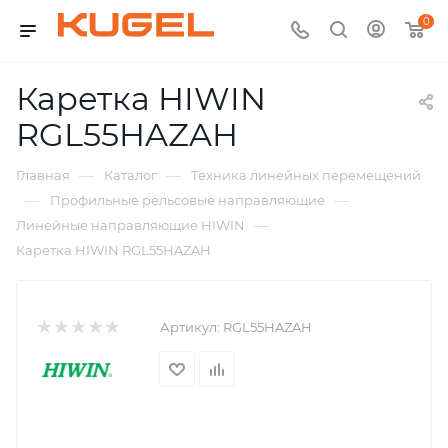
0
Каретка HIWIN
RGL55HAZAH
—
—
Главная
Каталог
Техника линейных перемещений
—
—
Профильные рельсовые направляющие
—
Линейные направляющие HIWIN
Каретка HIWIN RGL55HAZAH
Артикул:
RGL55HAZAH