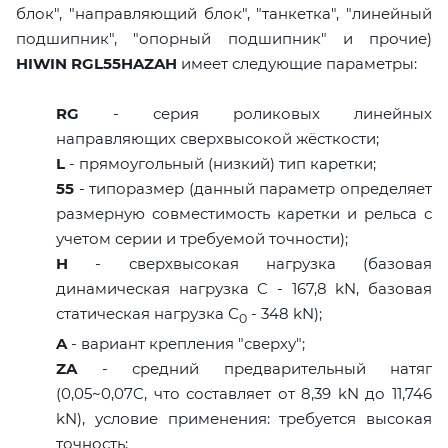
блок", "направляющий блок", "танкетка", "линейный
подшипник", "опорный подшипник" и прочие)
HIWIN RGL55HAZAH
имеет следующие параметры:
RG
- серия роликовых линейных
направляющих сверхвысокой жёсткости;
L
- прямоугольный (низкий) тип каретки;
55
- типоразмер (данный параметр определяет
размерную совместимость каретки и рельса с
учетом серии и требуемой точности);
H
- сверхвысокая нагрузка (базовая
динамическая нагрузка C - 167,8 kN, базовая
статическая нагрузка С
- 348 kN);
0
A
- вариант крепления "сверху";
ZA
- средний предварительный натяг
(0,05~0,07C, что составляет от 8,39 kN до 11,746
kN), условие применения: требуется высокая
точность;