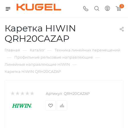
0
Каретка HIWIN
QRH20CAZAP
—
—
Главная
Каталог
Техника линейных перемещений
—
—
Профильные рельсовые направляющие
—
Линейные направляющие HIWIN
Каретка HIWIN QRH20CAZAP
Артикул:
QRH20CAZAP