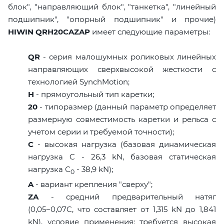
блок", "направляющий блок", "танкетка", "линейный
подшипник", "опорный подшипник" и прочие)
HIWIN QRH20CAZAP
имеет следующие параметры:
QR
- серия малошумных роликовых линейных
направляющих сверхвысокой жесткости с
технологией SynchMotion;
H
- прямоугольный тип каретки;
20
- типоразмер (данный параметр определяет
размерную совместимость каретки и рельса с
учетом серии и требуемой точности);
C
- высокая нагрузка (базовая динамическая
нагрузка C - 26,3 kN, базовая статическая
нагрузка С
- 38,9 kN);
0
A
- вариант крепления "сверху";
ZA
- средний предварительный натяг
(0,05~0,07C, что составляет от 1,315 kN до 1,841
kN), условие применения: требуется высокая