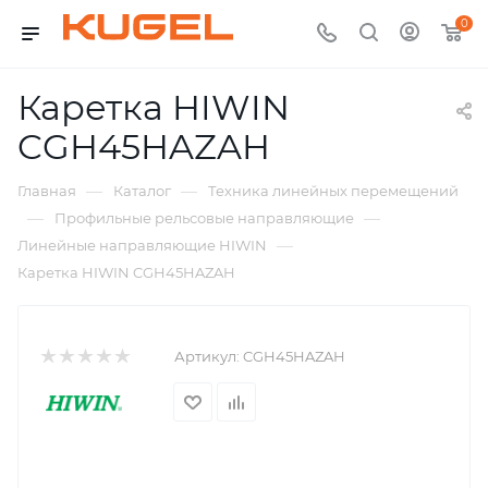
0
Каретка HIWIN
CGH45HAZAH
—
—
Главная
Каталог
Техника линейных перемещений
—
—
Профильные рельсовые направляющие
—
Линейные направляющие HIWIN
Каретка HIWIN CGH45HAZAH
Артикул:
CGH45HAZAH