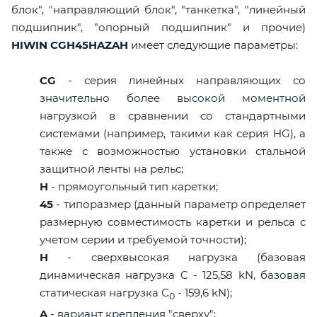
блок", "направляющий блок", "танкетка", "линейный
подшипник", "опорный подшипник" и прочие)
HIWIN CGH45HAZAH
имеет следующие параметры:
CG
- серия линейных направляющих со
значительно более высокой моментной
нагрузкой в сравнении со стандартными
системами (например, такими как серия HG), а
также с возможностью установки стальной
защитной ленты на рельс;
H
- прямоугольный тип каретки;
45
- типоразмер (данный параметр определяет
размерную совместимость каретки и рельса с
учетом серии и требуемой точности);
H
- сверхвысокая нагрузка (базовая
динамическая нагрузка C - 125,58 kN, базовая
статическая нагрузка С
- 159,6 kN);
0
A
- вариант крепления "сверху";