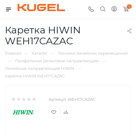
0
Каретка HIWIN
WEH17CAZAC
—
—
Главная
Каталог
Техника линейных перемещений
—
—
Профильные рельсовые направляющие
—
Линейные направляющие HIWIN
Каретка HIWIN WEH17CAZAC
Артикул:
WEH17CAZAC