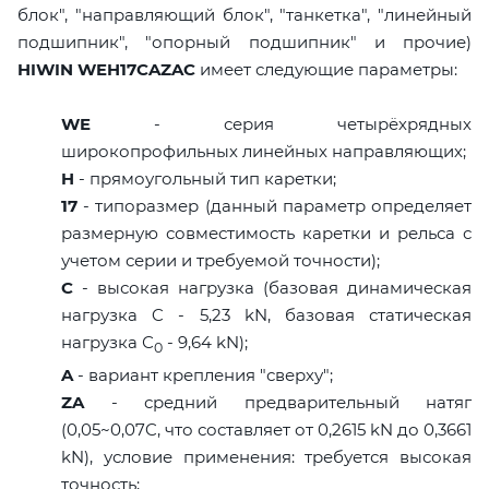
блок", "направляющий блок", "танкетка", "линейный
подшипник", "опорный подшипник" и прочие)
HIWIN WEH17CAZAC
имеет следующие параметры:
WE
- серия четырёхрядных
широкопрофильных линейных направляющих;
H
- прямоугольный тип каретки;
17
- типоразмер (данный параметр определяет
размерную совместимость каретки и рельса с
учетом серии и требуемой точности);
C
- высокая нагрузка (базовая динамическая
нагрузка C - 5,23 kN, базовая статическая
нагрузка С
- 9,64 kN);
0
A
- вариант крепления "сверху";
ZA
- средний предварительный натяг
(0,05~0,07C, что составляет от 0,2615 kN до 0,3661
kN), условие применения: требуется высокая
точность;