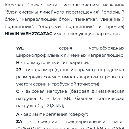
Каретка (также могут использоваться названия
"блок системы линейного перемещения", "опорный
блок", "направляющий блок", "танкетка", "линейный
подшипник", "опорный подшипник" и прочие)
HIWIN WEH27CAZAC
имеет следующие параметры:
WE
- серия четырёхрядных
широкопрофильных линейных направляющих;
H
- прямоугольный тип каретки;
27
- типоразмер (данный параметр определяет
размерную совместимость каретки и рельса с
учетом серии и требуемой точности);
C
- высокая нагрузка (базовая динамическая
нагрузка C - 12,4 kN, базовая статическая
нагрузка С
- 21,6 kN);
0
A
- вариант крепления "сверху";
ZA
- средний предварительный натяг
(0,05~0,07C, что составляет от 0,62 kN до 0,868