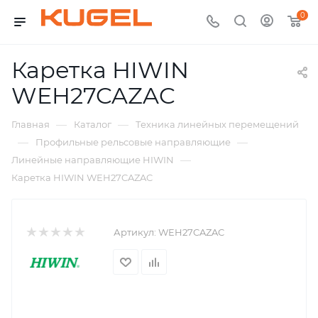
0
Каретка HIWIN
WEH27CAZAC
—
—
Главная
Каталог
Техника линейных перемещений
—
—
Профильные рельсовые направляющие
—
Линейные направляющие HIWIN
Каретка HIWIN WEH27CAZAC
Артикул:
WEH27CAZAC