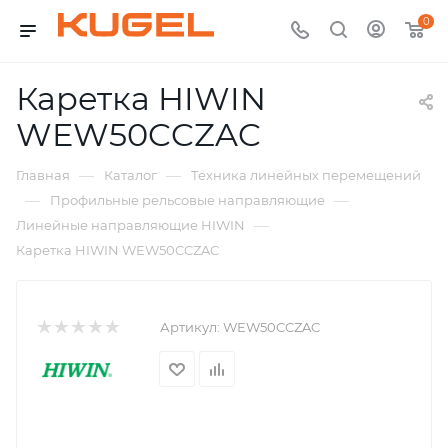
0
Каретка HIWIN
WEW50CCZAC
—
—
Главная
Каталог
Техника линейных перемещений
—
—
Профильные рельсовые направляющие
—
Линейные направляющие HIWIN
Каретка HIWIN WEW50CCZAC
Артикул:
WEW50CCZAC