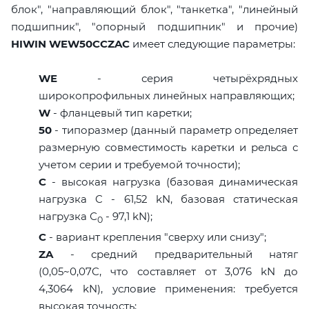
блок", "направляющий блок", "танкетка", "линейный
подшипник", "опорный подшипник" и прочие)
HIWIN WEW50CCZAC
имеет следующие параметры:
WE
- серия четырёхрядных
широкопрофильных линейных направляющих;
W
- фланцевый тип каретки;
50
- типоразмер (данный параметр определяет
размерную совместимость каретки и рельса с
учетом серии и требуемой точности);
C
- высокая нагрузка (базовая динамическая
нагрузка C - 61,52 kN, базовая статическая
нагрузка С
- 97,1 kN);
0
C
- вариант крепления "сверху или снизу";
ZA
- средний предварительный натяг
(0,05~0,07C, что составляет от 3,076 kN до
4,3064 kN), условие применения: требуется
высокая точность;