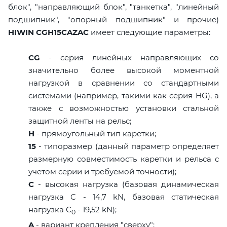
блок", "направляющий блок", "танкетка", "линейный
подшипник", "опорный подшипник" и прочие)
HIWIN CGH15CAZAC
имеет следующие параметры:
CG
- серия линейных направляющих со
значительно более высокой моментной
нагрузкой в сравнении со стандартными
системами (например, такими как серия HG), а
также с возможностью установки стальной
защитной ленты на рельс;
H
- прямоугольный тип каретки;
15
- типоразмер (данный параметр определяет
размерную совместимость каретки и рельса с
учетом серии и требуемой точности);
C
- высокая нагрузка (базовая динамическая
нагрузка C - 14,7 kN, базовая статическая
нагрузка С
- 19,52 kN);
0
A
- вариант крепления "сверху";