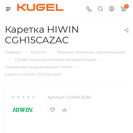
0
Каретка HIWIN
CGH15CAZAC
—
—
Главная
Каталог
Техника линейных перемещений
—
—
Профильные рельсовые направляющие
—
Линейные направляющие HIWIN
Каретка HIWIN CGH15CAZAC
Артикул:
CGH15CAZAC