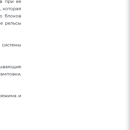
в при ее
, которая
ю блоков
ые рельсы
 системы
тывающие
тамповки,
 режима и