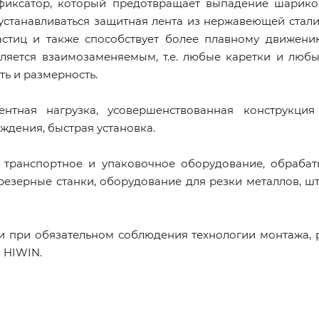
 фиксатор, который предотвращает выпадение шарико
устанавливаться защитная лента из нержавеющей стали
астиц и также способствует более плавному движени
ляется взаимозаменяемым, т.е. любые каретки и люб
ть и размерность.
тная нагрузка, усовершенствованная конструкция
ждения, быстрая установка.
, транспортное и упаковочное оборудование, обраба
резерные станки, оборудование для резки металлов, ш
и при обязательном соблюдения технологии монтажа,
 HIWIN.