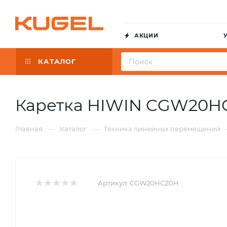
АКЦИИ
КАТАЛОГ
Каретка HIWIN CGW20H
—
—
Главная
Каталог
Техника линейных перемещений
Артикул:
CGW20HCZ0H