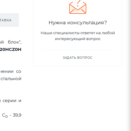
ТАВКА
Нужна консультация?
Наши специалисты ответят на любой
интересующий вопрос
й блок",
20HCZ0H
ЗАДАТЬ ВОПРОС
нении со
стальной
м серии и
а С
- 39,9
0