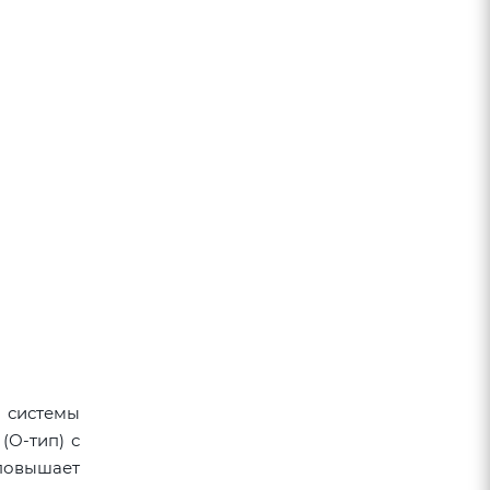
 системы
(О-тип) с
повышает