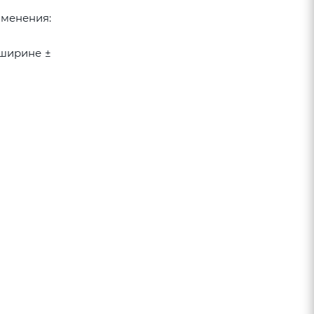
именения:
 ширине ±