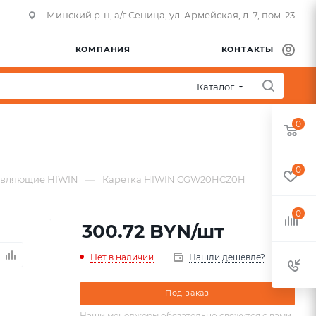
Минский р-н, а/г Сеница, ул. Армейская, д. 7, пом. 23
КОМПАНИЯ
КОНТАКТЫ
Каталог
0
0
—
авляющие HIWIN
Каретка HIWIN CGW20HCZ0H
0
300.72
BYN
/шт
Нет в наличии
Нашли дешевле?
Под заказ
Наши менеджеры обязательно свяжутся с вами