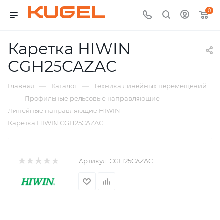
0
Каретка HIWIN
CGH25CAZAC
—
—
Главная
Каталог
Техника линейных перемещений
—
—
Профильные рельсовые направляющие
—
Линейные направляющие HIWIN
Каретка HIWIN CGH25CAZAC
Артикул:
CGH25CAZAC