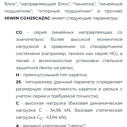
блок", "направляющий блок", "танкетка", "линейный
подшипник", "опорный подшипник" и прочие)
HIWIN CGH25CAZAC
имеет следующие параметры:
CG
- серия линейных направляющих со
значительно более высокой моментной
нагрузкой в сравнении со стандартными
системами (например, такими как серия HG), а
также с возможностью установки стальной
защитной ленты на рельс;
H
- прямоугольный тип каретки;
25
- типоразмер (данный параметр определяет
размерную совместимость каретки и рельса с
учетом серии и требуемой точности);
C
- высокая нагрузка (базовая динамическая
нагрузка C - 34,96 kN, базовая статическая
нагрузка С
- 43,94 kN);
0
A
- вариант крепления "сверху";