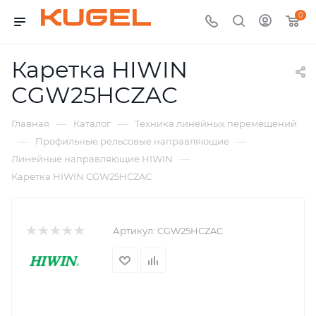
0
Каретка HIWIN
CGW25HCZAC
—
—
Главная
Каталог
Техника линейных перемещений
—
—
Профильные рельсовые направляющие
—
Линейные направляющие HIWIN
Каретка HIWIN CGW25HCZAC
Артикул:
CGW25HCZAC