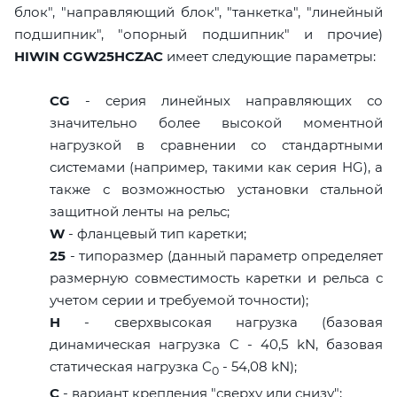
блок", "направляющий блок", "танкетка", "линейный
подшипник", "опорный подшипник" и прочие)
HIWIN CGW25HCZAC
имеет следующие параметры:
CG
- серия линейных направляющих со
значительно более высокой моментной
нагрузкой в сравнении со стандартными
системами (например, такими как серия HG), а
также с возможностью установки стальной
защитной ленты на рельс;
W
- фланцевый тип каретки;
25
- типоразмер (данный параметр определяет
размерную совместимость каретки и рельса с
учетом серии и требуемой точности);
H
- сверхвысокая нагрузка (базовая
динамическая нагрузка C - 40,5 kN, базовая
статическая нагрузка С
- 54,08 kN);
0
C
- вариант крепления "сверху или снизу";