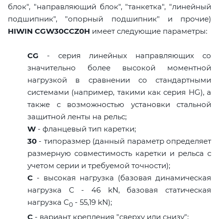
блок", "направляющий блок", "танкетка", "линейный
подшипник", "опорный подшипник" и прочие)
HIWIN CGW30CCZ0H
имеет следующие параметры:
CG
- серия линейных направляющих со
значительно более высокой моментной
нагрузкой в сравнении со стандартными
системами (например, такими как серия HG), а
также с возможностью установки стальной
защитной ленты на рельс;
W
- фланцевый тип каретки;
30
- типоразмер (данный параметр определяет
размерную совместимость каретки и рельса с
учетом серии и требуемой точности);
C
- высокая нагрузка (базовая динамическая
нагрузка C - 46 kN, базовая статическая
нагрузка С
- 55,19 kN);
0
C
- вариант крепления "сверху или снизу";