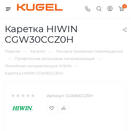
0
Каретка HIWIN
CGW30CCZ0H
—
—
Главная
Каталог
Техника линейных перемещений
—
—
Профильные рельсовые направляющие
—
Линейные направляющие HIWIN
Каретка HIWIN CGW30CCZ0H
Артикул:
CGW30CCZ0H