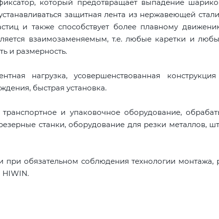
 фиксатор, который предотвращает выпадение шарико
устанавливаться защитная лента из нержавеющей стали
астиц и также способствует более плавному движени
ляется взаимозаменяемым, т.е. любые каретки и люб
ть и размерность.
тная нагрузка, усовершенствованная конструкция
ждения, быстрая установка.
, транспортное и упаковочное оборудование, обраба
резерные станки, оборудование для резки металлов, ш
и при обязательном соблюдения технологии монтажа,
 HIWIN.