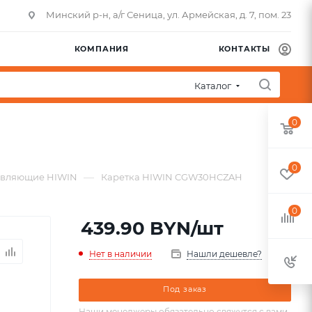
Минский р-н, а/г Сеница, ул. Армейская, д. 7, пом. 23
КОМПАНИЯ
КОНТАКТЫ
Каталог
0
0
—
авляющие HIWIN
Каретка HIWIN CGW30HCZAH
0
439.90
BYN
/шт
Нет в наличии
Нашли дешевле?
Под заказ
Наши менеджеры обязательно свяжутся с вами