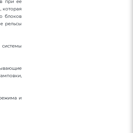
в при ее
, которая
ю блоков
ые рельсы
 системы
тывающие
тамповки,
 режима и