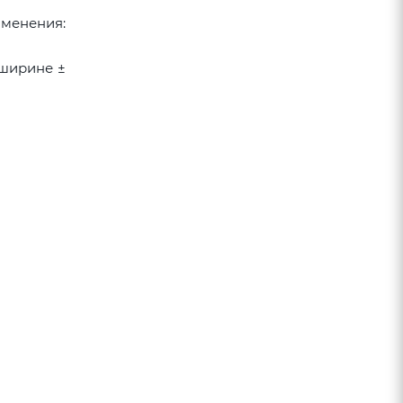
именения:
 ширине ±