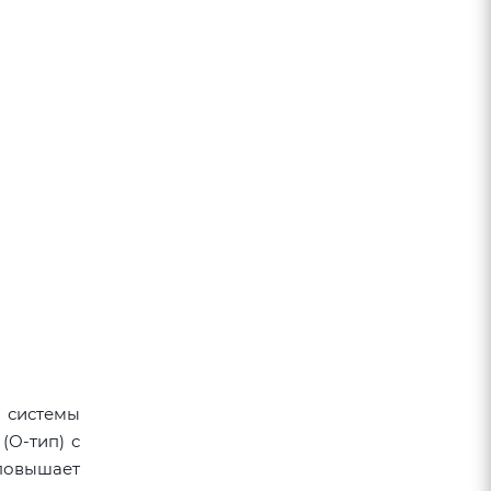
 системы
(О-тип) с
повышает