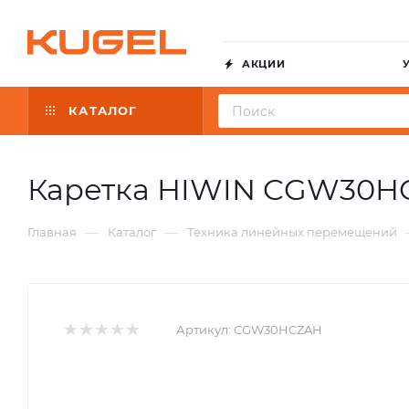
АКЦИИ
КАТАЛОГ
Каретка HIWIN CGW30H
—
—
Главная
Каталог
Техника линейных перемещений
Артикул:
CGW30HCZAH