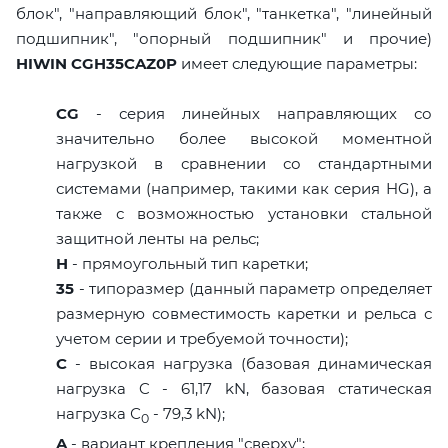
блок", "направляющий блок", "танкетка", "линейный
подшипник", "опорный подшипник" и прочие)
HIWIN CGH35CAZ0P
имеет следующие параметры:
CG
- серия линейных направляющих со
значительно более высокой моментной
нагрузкой в сравнении со стандартными
системами (например, такими как серия HG), а
также с возможностью установки стальной
защитной ленты на рельс;
H
- прямоугольный тип каретки;
35
- типоразмер (данный параметр определяет
размерную совместимость каретки и рельса с
учетом серии и требуемой точности);
C
- высокая нагрузка (базовая динамическая
нагрузка C - 61,17 kN, базовая статическая
нагрузка С
- 79,3 kN);
0
A
- вариант крепления "сверху";