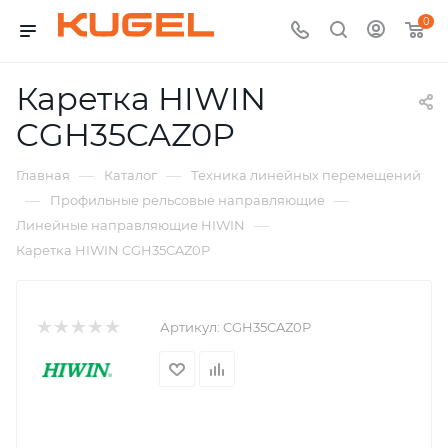
0
Каретка HIWIN
CGH35CAZ0P
—
—
Главная
Каталог
Техника линейных перемещений
—
—
Профильные рельсовые направляющие
—
Линейные направляющие HIWIN
Каретка HIWIN CGH35CAZ0P
Артикул:
CGH35CAZ0P