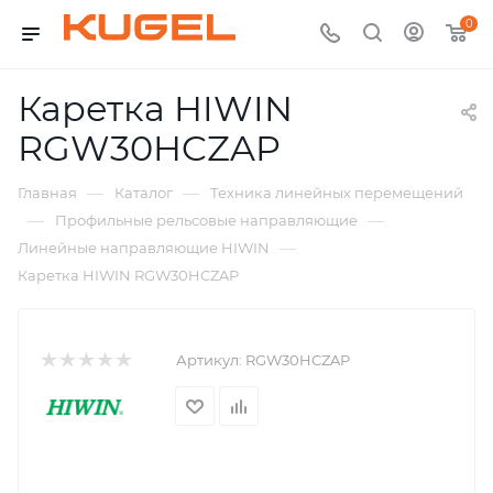
0
Каретка HIWIN
RGW30HCZAP
—
—
Главная
Каталог
Техника линейных перемещений
—
—
Профильные рельсовые направляющие
—
Линейные направляющие HIWIN
Каретка HIWIN RGW30HCZAP
Артикул:
RGW30HCZAP