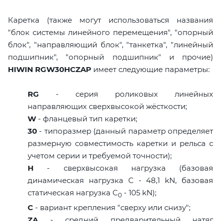
Каретка (также могут использоваться названия
"блок системы линейного перемещения", "опорный
блок", "направляющий блок", "танкетка", "линейный
подшипник", "опорный подшипник" и прочие)
HIWIN RGW30HCZAP
имеет следующие параметры:
RG
- серия роликовых линейных
направляющих сверхвысокой жёсткости;
W
- фланцевый тип каретки;
30
- типоразмер (данный параметр определяет
размерную совместимость каретки и рельса с
учетом серии и требуемой точности);
H
- сверхвысокая нагрузка (базовая
динамическая нагрузка C - 48,1 kN, базовая
статическая нагрузка С
- 105 kN);
0
C
- вариант крепления "сверху или снизу";
ZA
- средний предварительный натяг