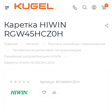
0
Каретка HIWIN
RGW45HCZ0H
—
—
Главная
Каталог
Техника линейных перемещений
—
—
Профильные рельсовые направляющие
—
Линейные направляющие HIWIN
Каретка HIWIN RGW45HCZ0H
Артикул:
RGW45HCZ0H