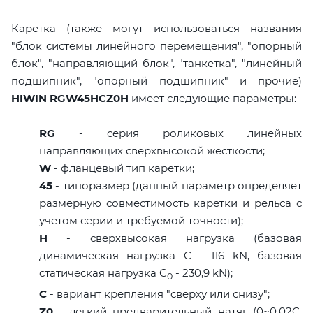
Каретка (также могут использоваться названия
"блок системы линейного перемещения", "опорный
блок", "направляющий блок", "танкетка", "линейный
подшипник", "опорный подшипник" и прочие)
HIWIN RGW45HCZ0H
имеет следующие параметры:
RG
- серия роликовых линейных
направляющих сверхвысокой жёсткости;
W
- фланцевый тип каретки;
45
- типоразмер (данный параметр определяет
размерную совместимость каретки и рельса с
учетом серии и требуемой точности);
H
- сверхвысокая нагрузка (базовая
динамическая нагрузка C - 116 kN, базовая
статическая нагрузка С
- 230,9 kN);
0
C
- вариант крепления "сверху или снизу";
Z0
- легкий предварительный натяг (0~0,02C,