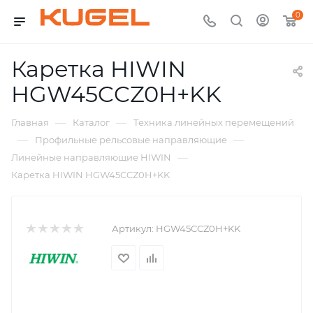
0
Каретка HIWIN
HGW45CCZ0H+KK
—
—
Главная
Каталог
Техника линейных перемещений
—
—
Профильные рельсовые направляющие
—
Линейные направляющие HIWIN
Каретка HIWIN HGW45CCZ0H+KK
Артикул:
HGW45CCZ0H+KK