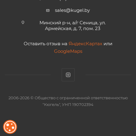
sales@kugel.by
Минский р-н, а/г Сеница, ул.
Армейская, д. 7, пом. 23
Оставить отзыв на
ЯндексКартах
или
GoogleMaps
2006-2026 © Общество с ограниченной ответственностью
"Кюгель", УНП 190702394
ОБРАБОТКА ФАЙЛОВ COOKIE