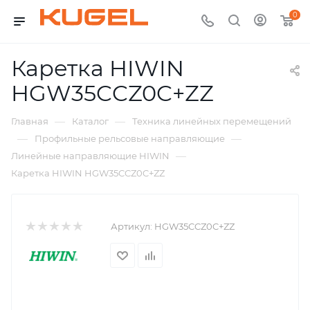
0
Каретка HIWIN
HGW35CCZ0C+ZZ
—
—
Главная
Каталог
Техника линейных перемещений
—
—
Профильные рельсовые направляющие
—
Линейные направляющие HIWIN
Каретка HIWIN HGW35CCZ0C+ZZ
Артикул:
HGW35CCZ0C+ZZ