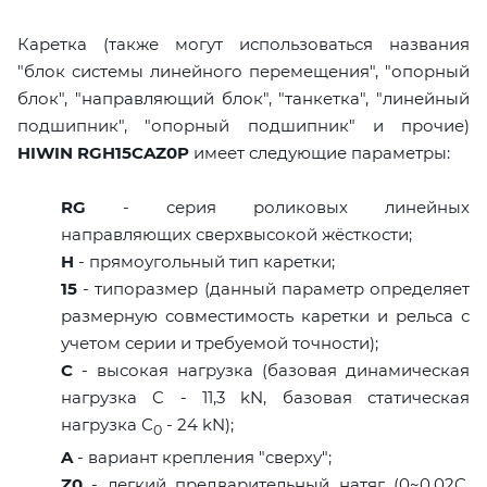
Каретка (также могут использоваться названия
"блок системы линейного перемещения", "опорный
блок", "направляющий блок", "танкетка", "линейный
подшипник", "опорный подшипник" и прочие)
HIWIN RGH15CAZ0P
имеет следующие параметры:
RG
- серия роликовых линейных
направляющих сверхвысокой жёсткости;
H
- прямоугольный тип каретки;
15
- типоразмер (данный параметр определяет
размерную совместимость каретки и рельса с
учетом серии и требуемой точности);
C
- высокая нагрузка (базовая динамическая
нагрузка C - 11,3 kN, базовая статическая
нагрузка С
- 24 kN);
0
A
- вариант крепления "сверху";
Z0
- легкий предварительный натяг (0~0,02C,