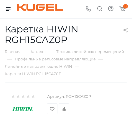
0
Каретка HIWIN
RGH15CAZ0P
—
—
Главная
Каталог
Техника линейных перемещений
—
—
Профильные рельсовые направляющие
—
Линейные направляющие HIWIN
Каретка HIWIN RGH15CAZ0P
Артикул:
RGH15CAZ0P