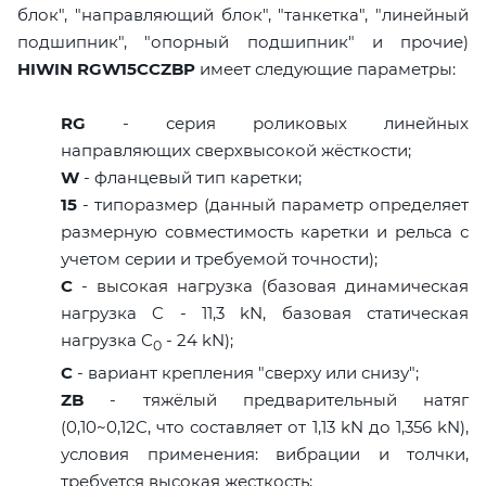
блок", "направляющий блок", "танкетка", "линейный
подшипник", "опорный подшипник" и прочие)
HIWIN RGW15CCZBP
имеет следующие параметры:
RG
- серия роликовых линейных
направляющих сверхвысокой жёсткости;
W
- фланцевый тип каретки;
15
- типоразмер (данный параметр определяет
размерную совместимость каретки и рельса с
учетом серии и требуемой точности);
C
- высокая нагрузка (базовая динамическая
нагрузка C - 11,3 kN, базовая статическая
нагрузка С
- 24 kN);
0
C
- вариант крепления "сверху или снизу";
ZB
- тяжёлый предварительный натяг
(0,10~0,12C, что составляет от 1,13 kN до 1,356 kN),
условия применения: вибрации и толчки,
требуется высокая жесткость;