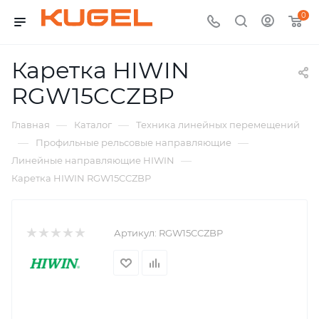
0
Каретка HIWIN
RGW15CCZBP
—
—
Главная
Каталог
Техника линейных перемещений
—
—
Профильные рельсовые направляющие
—
Линейные направляющие HIWIN
Каретка HIWIN RGW15CCZBP
Артикул:
RGW15CCZBP