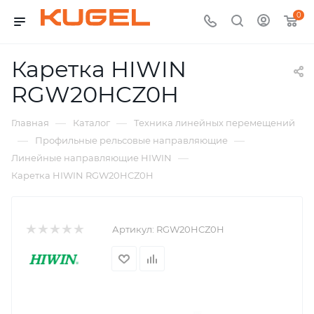
0
Каретка HIWIN
RGW20HCZ0H
—
—
Главная
Каталог
Техника линейных перемещений
—
—
Профильные рельсовые направляющие
—
Линейные направляющие HIWIN
Каретка HIWIN RGW20HCZ0H
Артикул:
RGW20HCZ0H