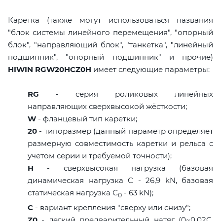
Каретка (также могут использоваться названия
"блок системы линейного перемещения", "опорный
блок", "направляющий блок", "танкетка", "линейный
подшипник", "опорный подшипник" и прочие)
HIWIN RGW20HCZ0H
имеет следующие параметры:
RG
- серия роликовых линейных
направляющих сверхвысокой жёсткости;
W
- фланцевый тип каретки;
20
- типоразмер (данный параметр определяет
размерную совместимость каретки и рельса с
учетом серии и требуемой точности);
H
- сверхвысокая нагрузка (базовая
динамическая нагрузка C - 26,9 kN, базовая
статическая нагрузка С
- 63 kN);
0
C
- вариант крепления "сверху или снизу";
Z0
- легкий предварительный натяг (0~0,02C,