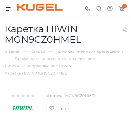
0
Каретка HIWIN
MGN9CZ0HMEL
—
—
Главная
Каталог
Техника линейных перемещений
—
—
Профильные рельсовые направляющие
—
Линейные направляющие HIWIN
Каретка HIWIN MGN9CZ0HMEL
Артикул:
MGN9CZ0HMEL