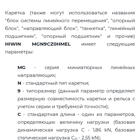
Каретка (также могут использоваться названия
"блок системы линейного перемещения", "опорный
блок", "направляющий блок", "танкетка", "линейный
подшипник", "опорный подшипник" и прочие)
HIWIN MGN9CZ0HMEL
имеет следующие
параметры:
MG
- серия миниатюрных линейных
направляющих;
N
- стандартный тип каретки;
9
- типоразмер (данный параметр определяет
размерную совместимость каретки и рельса с
учетом серии и требуемой точности);
C
- стандартная длина - один из параметров,
определяющих величину нагрузки (базовая
динамическая нагрузка C - 1,86 kN, базовая
статическая нагрузка С
- 2,55 kN);
0