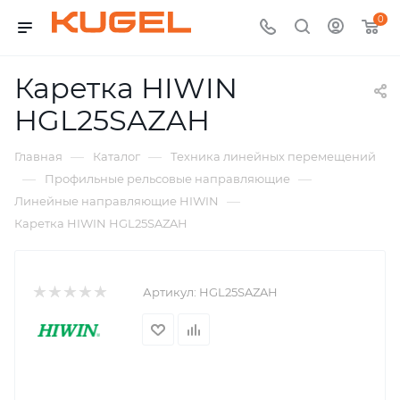
0
Каретка HIWIN
HGL25SAZAH
—
—
Главная
Каталог
Техника линейных перемещений
—
—
Профильные рельсовые направляющие
—
Линейные направляющие HIWIN
Каретка HIWIN HGL25SAZAH
Артикул:
HGL25SAZAH