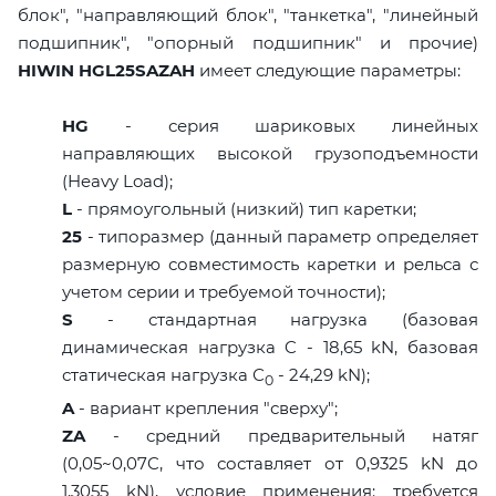
блок", "направляющий блок", "танкетка", "линейный
подшипник", "опорный подшипник" и прочие)
HIWIN HGL25SAZAH
имеет следующие параметры:
HG
- серия шариковых линейных
направляющих высокой грузоподъемности
(Heavy Load);
L
- прямоугольный (низкий) тип каретки;
25
- типоразмер (данный параметр определяет
размерную совместимость каретки и рельса с
учетом серии и требуемой точности);
S
- стандартная нагрузка (базовая
динамическая нагрузка C - 18,65 kN, базовая
статическая нагрузка С
- 24,29 kN);
0
A
- вариант крепления "сверху";
ZA
- средний предварительный натяг
(0,05~0,07C, что составляет от 0,9325 kN до
1,3055 kN), условие применения: требуется