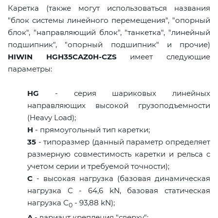
Каретка (также могут использоваться названия
"блок системы линейного перемещения", "опорный
блок", "направляющий блок", "танкетка", "линейный
подшипник", "опорный подшипник" и прочие)
HIWIN HGH35CAZ0H-CZS
имеет следующие
параметры:
HG
- серия шариковых линейных
направляющих высокой грузоподъемности
(Heavy Load);
H
- прямоугольный тип каретки;
35
- типоразмер (данный параметр определяет
размерную совместимость каретки и рельса с
учетом серии и требуемой точности);
C
- высокая нагрузка (базовая динамическая
нагрузка C - 64,6 kN, базовая статическая
нагрузка С
- 93,88 kN);
0
A
- вариант крепления "сверху";