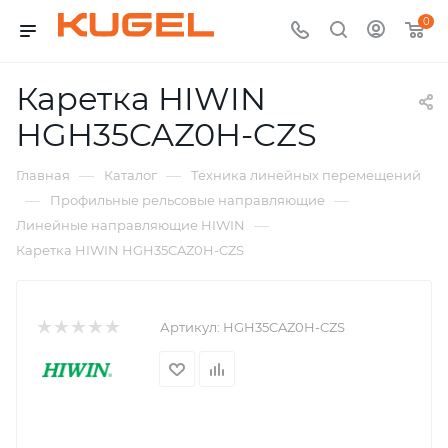
0
Каретка HIWIN
HGH35CAZ0H-CZS
—
—
Главная
Каталог
Техника линейных перемещений
—
—
Профильные рельсовые направляющие
—
Линейные направляющие HIWIN
Каретка HIWIN HGH35CAZ0H-CZS
Артикул:
HGH35CAZ0H-CZS