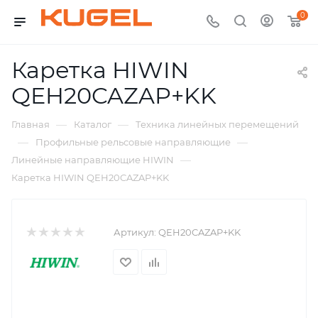
0
Каретка HIWIN
QEH20CAZAP+KK
—
—
Главная
Каталог
Техника линейных перемещений
—
—
Профильные рельсовые направляющие
—
Линейные направляющие HIWIN
Каретка HIWIN QEH20CAZAP+KK
Артикул:
QEH20CAZAP+KK