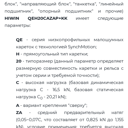
блок", "направляющий блок", "танкетка", "линейный
подшипник", "опорный подшипник" и прочие)
HIWIN QEH20CAZAP+KK
имеет следующие
параметры:
QE
- серия низкопрофильных малошумных
кареток с технологией SynchMotion;
H
- прямоугольный тип каретки;
20
- типоразмер (данный параметр определяет
размерную совместимость каретки и рельса с
учетом серии и требуемой точности);
C
- высокая нагрузка (базовая динамическая
нагрузка C - 16,5 kN, базовая статическая
нагрузка С
- 20,21 kN);
0
A
- вариант крепления "сверху";
ZA
- средний предварительный натяг
(0,05~0,07C, что составляет от 0,825 kN до 1,155
kN), условие применения: требуется высокая