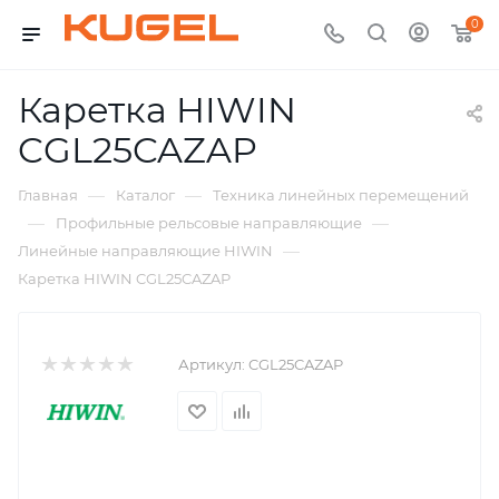
0
Каретка HIWIN
CGL25CAZAP
—
—
Главная
Каталог
Техника линейных перемещений
—
—
Профильные рельсовые направляющие
—
Линейные направляющие HIWIN
Каретка HIWIN CGL25CAZAP
Артикул:
CGL25CAZAP