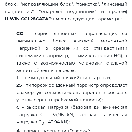
блок", "направляющий блок", "танкетка", "линейный
подшипник", "опорный подшипник" и прочие)
HIWIN CGL25CAZAP
имеет следующие параметры:
CG
- серия линейных направляющих со
значительно более высокой моментной
нагрузкой в сравнении со стандартными
системами (например, такими как серия HG), а
также с возможностью установки стальной
защитной ленты на рельс;
L
- прямоугольный (низкий) тип каретки;
25
- типоразмер (данный параметр определяет
размерную совместимость каретки и рельса с
учетом серии и требуемой точности);
C
- высокая нагрузка (базовая динамическая
нагрузка C - 34,96 kN, базовая статическая
нагрузка С
- 43,94 kN);
0
A
- вариант крепления "сверху";