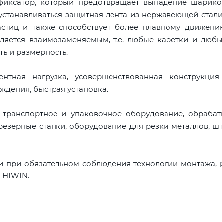
 фиксатор, который предотвращает выпадение шарико
устанавливаться защитная лента из нержавеющей стали
астиц и также способствует более плавному движени
ляется взаимозаменяемым, т.е. любые каретки и люб
ть и размерность.
тная нагрузка, усовершенствованная конструкция
ждения, быстрая установка.
, транспортное и упаковочное оборудование, обраба
резерные станки, оборудование для резки металлов, ш
и при обязательном соблюдения технологии монтажа,
 HIWIN.