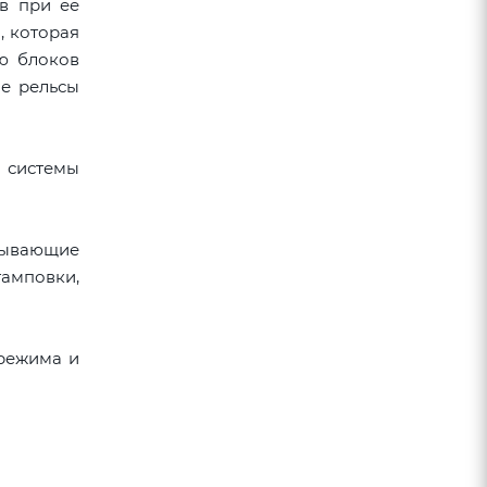
в при ее
, которая
ю блоков
ые рельсы
 системы
тывающие
тамповки,
 режима и