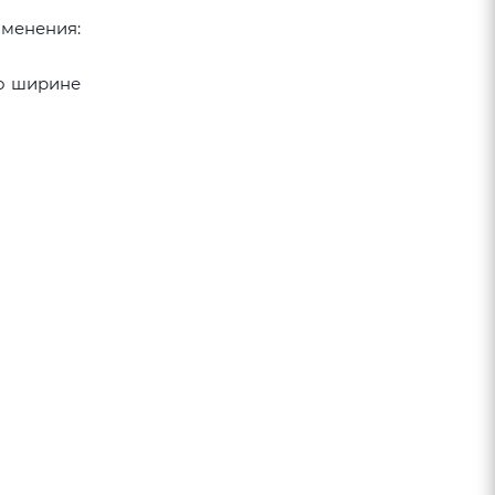
именения:
по ширине