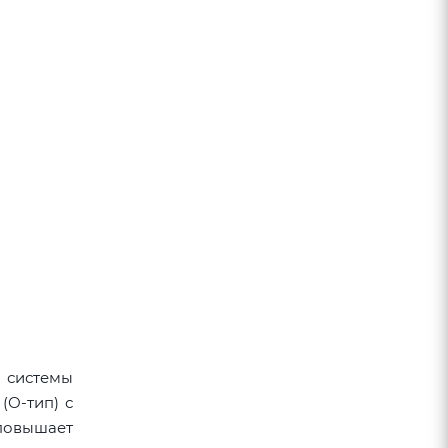
 системы
(О-тип) с
повышает