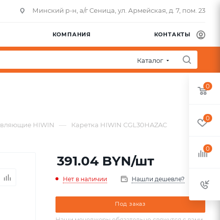
Минский р-н, а/г Сеница, ул. Армейская, д. 7, пом. 23
КОМПАНИЯ
КОНТАКТЫ
Каталог
0
0
—
авляющие HIWIN
Каретка HIWIN CGL30HAZAC
0
391.04
BYN
/шт
Нет в наличии
Нашли дешевле?
Под заказ
Наши менеджеры обязательно свяжутся с вами