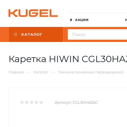
АКЦИИ
КАТАЛОГ
Каретка HIWIN CGL30H
—
—
Главная
Каталог
Техника линейных перемещений
Артикул:
CGL30HAZAC