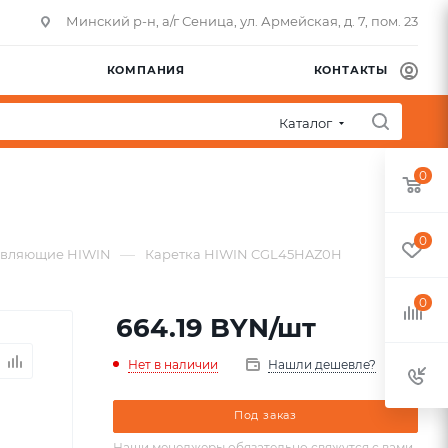
Минский р-н, а/г Сеница, ул. Армейская, д. 7, пом. 23
КОМПАНИЯ
КОНТАКТЫ
Каталог
0
0
—
авляющие HIWIN
Каретка HIWIN CGL45HAZ0H
0
664.19
BYN
/шт
Нет в наличии
Нашли дешевле?
Под заказ
Наши менеджеры обязательно свяжутся с вами