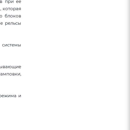
в при ее
, которая
ю блоков
ые рельсы
 системы
тывающие
тамповки,
 режима и