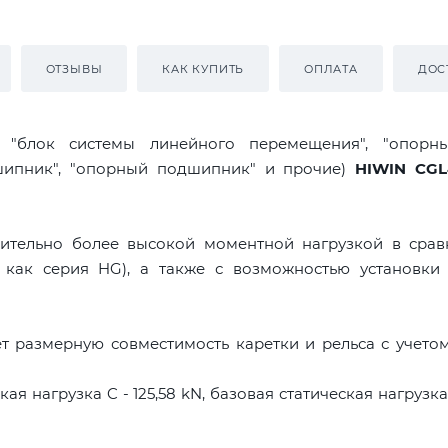
ОТЗЫВЫ
КАК КУПИТЬ
ОПЛАТА
ДОС
я "блок системы линейного перемещения", "опорны
дшипник", "опорный подшипник" и прочие)
HIWIN CG
ительно более высокой моментной нагрузкой в срав
 как серия HG), а также с возможностью установки 
т размерную совместимость каретки и рельса с учето
я нагрузка C - 125,58 kN, базовая статическая нагрузка