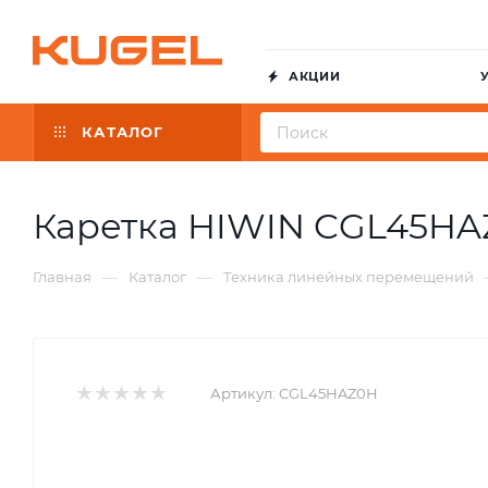
АКЦИИ
КАТАЛОГ
Каретка HIWIN CGL45H
—
—
Главная
Каталог
Техника линейных перемещений
Артикул:
CGL45HAZ0H