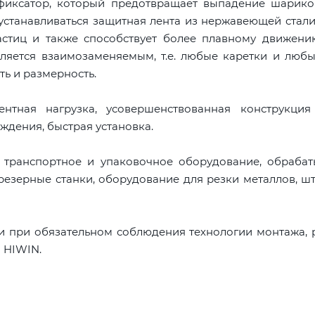
 фиксатор, который предотвращает выпадение шарико
устанавливаться защитная лента из нержавеющей стали
астиц и также способствует более плавному движени
ляется взаимозаменяемым, т.е. любые каретки и люб
ть и размерность.
тная нагрузка, усовершенствованная конструкция
ждения, быстрая установка.
, транспортное и упаковочное оборудование, обраба
резерные станки, оборудование для резки металлов, ш
и при обязательном соблюдения технологии монтажа,
 HIWIN.