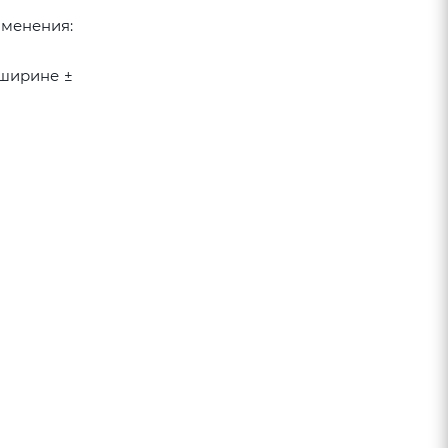
именения:
 ширине ±