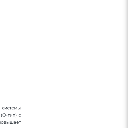
 системы
(О-тип) с
повышает