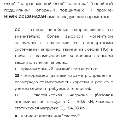
блок", "направляющий блок", "танкетка", "линейный
подшипник", "опорный подшипник" и прочие)
HIWIN CGL25HAZAH
имеет следующие параметры:
CG
- серия линейных направляющих со
значительно более высокой моментной
нагрузкой в сравнении со стандартными
системами (например, такими как серия HG), а
также с возможностью установки стальной
защитной ленты на рельс;
L
- прямоугольный (низкий) тип каретки;
25
- типоразмер (данный параметр определяет
размерную совместимость каретки и рельса с
учетом серии и требуемой точности);
H
- сверхвысокая нагрузка (базовая
динамическая нагрузка C - 40,5 kN, базовая
статическая нагрузка С
- 54,08 kN);
0
A
- вариант крепления "сверху";