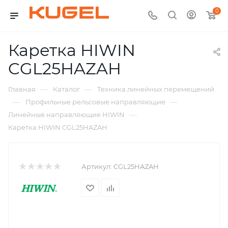
0
Каретка HIWIN
CGL25HAZAH
—
—
Главная
Каталог
Техника линейных перемещений
—
—
Профильные рельсовые направляющие
—
Линейные направляющие HIWIN
Каретка HIWIN CGL25HAZAH
Артикул:
CGL25HAZAH