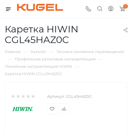
0
Каретка HIWIN
CGL45HAZ0C
—
—
Главная
Каталог
Техника линейных перемещений
—
—
Профильные рельсовые направляющие
—
Линейные направляющие HIWIN
Каретка HIWIN CGL45HAZ0C
Артикул:
CGL45HAZ0C