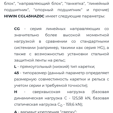
блок", "направляющий блок", "танкетка", "линейный
подшипник", "опорный подшипник" и прочие)
HIWIN CGL45HAZ0C
имеет следующие параметры:
CG
- серия линейных направляющих со
значительно более высокой моментной
нагрузкой в сравнении со стандартными
системами (например, такими как серия HG), а
также с возможностью установки стальной
защитной ленты на рельс;
L
- прямоугольный (низкий) тип каретки;
45
- типоразмер (данный параметр определяет
размерную совместимость каретки и рельса с
учетом серии и требуемой точности);
H
- сверхвысокая нагрузка (базовая
динамическая нагрузка C - 125,58 kN, базовая
статическая нагрузка С
- 159,6 kN);
0
A
- вариант крепления "сверху";