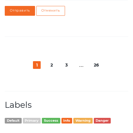
Отправить
Отменить
1
2
3
26
Labels
Default
Primary
Success
Info
Warning
Danger